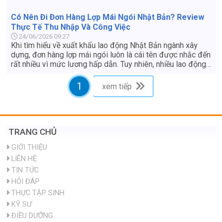
Có Nên Đi Đơn Hàng Lợp Mái Ngói Nhật Bản? Review
Thực Tế Thu Nhập Và Công Việc
24/06/2026 09:27
Khi tìm hiểu về xuất khẩu lao động Nhật Bản ngành xây
dựng, đơn hàng lợp mái ngói luôn là cái tên được nhắc đến
rất nhiều vì mức lương hấp dẫn. Tuy nhiên, nhiều lao động
vẫn còn e ngại: "Làm việc trên cao có nguy hiểm không?",
"Công việc có vất vả lắm không?" hay "Thu nhập thực tế
1
xem tiếp
nhận về là bao nhiêu?". Bài viết này sẽ review chi tiết và
khách quan nhất về đơn hàng lợp mái ngói ở Nhật Bản để
giúp bạn có cái nhìn chuẩn xác trước khi quyết định nộp hồ
sơ.
TRANG CHỦ
GIỚI THIỆU
LIÊN HỆ
TIN TỨC
HỎI ĐÁP
THỰC TẬP SINH
KỸ SƯ
ĐIỀU DƯỠNG