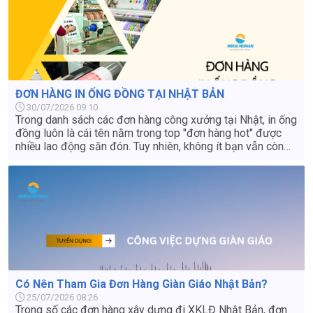
ĐƠN HÀNG IN ỐNG ĐỒNG TẠI NHẬT BẢN
30/07/2026 09:10
Trong danh sách các đơn hàng công xưởng tại Nhật, in ống
đồng luôn là cái tên nằm trong top "đơn hàng hot" được
nhiều lao động săn đón. Tuy nhiên, không ít bạn vẫn còn
thắc mắc: Công việc này có độc hại không? Có vất vả
không và mức lương thực nhận là bao nhiêu? Bài viết dưới
đây sẽ giải đáp chi tiết tất cả góc khuất và thực tế công
việc in ống đồng tại Nhật Bản giúp bạn đưa ra quyết định
đúng đắn nhất.
Có Nên Tham Gia Đơn Hàng Giàn Giáo Nhật Bản?
25/07/2026 08:26
Trong số các đơn hàng xây dựng đi XKLĐ Nhật Bản, đơn