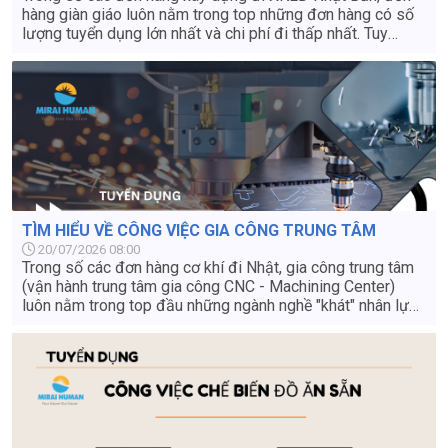
hàng giàn giáo luôn nằm trong top những đơn hàng có số
lượng tuyển dụng lớn nhất và chi phí đi thấp nhất. Tuy
nhiên, nhiều lao động vẫn còn e ngại vì đóng mác "việc
nặng lương thấp". Liệu thực tế có phải như vậy? Có nên đi
đơn hàng giàn giáo Nhật Bản không? Hãy cùng tìm hiểu chi
tiết từ mức lương, chế độ đãi ngộ đến điều kiện thực tế
qua bài viết dưới đây.
TÌM HIỂU VỀ CÔNG VIỆC GIA CÔNG TRUNG TÂM
20/07/2026 08:00
Trong số các đơn hàng cơ khí đi Nhật, gia công trung tâm
(vận hành trung tâm gia công CNC - Machining Center)
luôn nằm trong top đầu những ngành nghề "khát" nhân lực
nhất. Đây được mệnh danh là đơn hàng "vàng" dành cho
lao động Việt Nam nhờ mức thu nhập hấp dẫn, môi trường
làm việc sạch sẽ, không tốn sức lực và cơ hội phát triển
nghề nghiệp vượt trội sau khi về nước. Vậy công việc gia
công trung tâm ở Nhật Bản cụ thể là làm gì? Điều kiện
tuyển dụng và mức lương thực tế ra sao? Hãy cùng tìm
hiểu chi tiết từ A-Z ngay trong bài viết này.