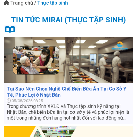
Trang chủ
/
Thực tập sinh
TIN TỨC MIRAI (THỰC TẬP SINH)
Tại Sao Nên Chọn Nghề Chế Biến Bữa Ăn Tại Cơ Sở Y
Tế, Phúc Lợi ở Nhật Bản
05/08/2026 08:25
Trong chương trình XKLĐ và Thực tập sinh kỹ năng tại
Nhật Bản, chế biến bữa ăn tại cơ sở y tế và phúc lợi hiện là
một trong những đơn hàng hot nhất đối với lao động nữ
nhờ điều kiện làm việc nhẹ nhàng, thu nhập ổn định và
nhiều ưu thế vượt trội.