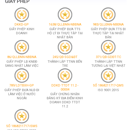
GIẤY PHÉP
DKKD-GP
1638/QLLĐNN-NBĐNA
983/QLLĐNN-NBĐNA
GIẤY PHÉP KINH
GIẤY PHÉP ĐƯA TTS
GIẤY PHÉP ĐƯA TTS ĐI
DOANH
HỘ LÝ ĐI THỰC TẬP TẠI
THỰC TẬP TẠI NHẬT
NHẬT BẢN
BẢN
86/QLLĐNN-NBĐNA
245/QĐ-SGD&ĐT
371/QĐ-GDĐT-TC
GIẤY PHÉP LĐ KNĐĐ
THÀNH LẬP TTNN BẾN
THÀNH LẬP TTNN
SANG NHẬT LÀM VIỆC
TRE
TƯƠNG LẠI VIỆT NHẬT
789/LDTBXH-GP
DDKD TTDT 11.2 -
SỐ 1868211717-QMS
00004
GIẤY PHÉP ĐƯA NLĐ ĐI
ISO 9001:2015
LÀM VIỆC Ở NƯỚC
GIẤY CHỨNG NHẬN
NGOÀI
ĐĂNG KÝ ĐỊA ĐIỂM KINH
DOANH DDKD TTDT
11.2
SỐ 1868211717-ISMS