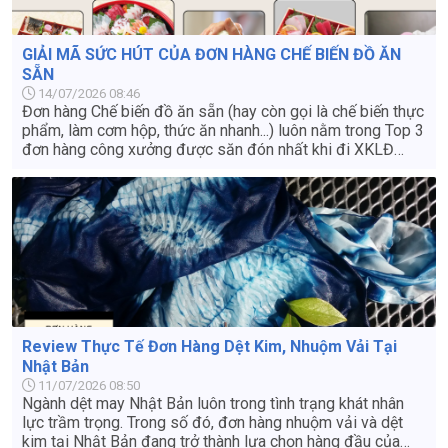
GIẢI MÃ SỨC HÚT CỦA ĐƠN HÀNG CHẾ BIẾN ĐỒ ĂN
SẴN
14/07/2026 08:46
Đơn hàng Chế biến đồ ăn sẵn (hay còn gọi là chế biến thực
phẩm, làm cơm hộp, thức ăn nhanh...) luôn nằm trong Top 3
đơn hàng công xưởng được săn đón nhất khi đi XKLĐ
Nhật Bản. Nếu bạn đang băn khoăn có nên lựa chọn đơn
hàng này hay không, dưới đây là những lý do cốt lõi giải
mã sức hút của ngành chế biến đồ ăn sẵn tại Nhật
Review Thực Tế Đơn Hàng Dệt Kim, Nhuộm Vải Tại
Nhật Bản
11/07/2026 08:50
Ngành dệt may Nhật Bản luôn trong tình trạng khát nhân
lực trầm trọng. Trong số đó, đơn hàng nhuộm vải và dệt
kim tại Nhật Bản đang trở thành lựa chọn hàng đầu của