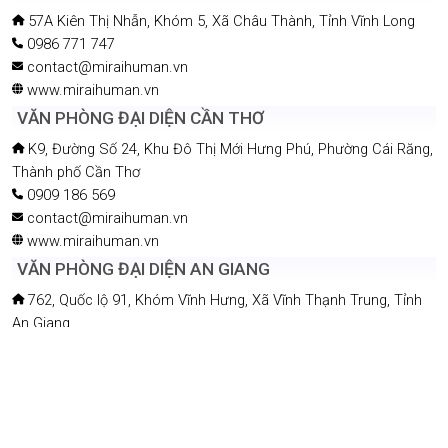
57A Kiên Thị Nhẫn, Khóm 5, Xã Châu Thành, Tỉnh Vĩnh Long
0986 771 747
contact@miraihuman.vn
www.miraihuman.vn
VĂN PHÒNG ĐẠI DIỆN CẦN THƠ
K9, Đường Số 24, Khu Đô Thị Mới Hưng Phú, Phường Cái Răng,
Thành phố Cần Thơ
0909 186 569
contact@miraihuman.vn
www.miraihuman.vn
VĂN PHÒNG ĐẠI DIỆN AN GIANG
762, Quốc lộ 91, Khóm Vĩnh Hưng, Xã Vĩnh Thạnh Trung, Tỉnh
An Giang
0918 258233
contact@miraihuman.vn
www.miraihuman.vn
COPYRIGHT © 2019 MIRAIHUMAN. ALL RIGHT RESERVED.