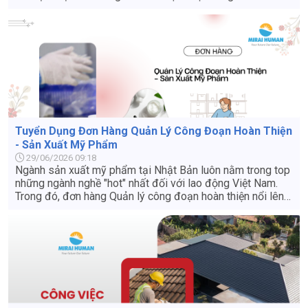
nhiều lao động Việt Nam nhờ mức thu nhập ổn định, việc
làm thêm nhiều và điều kiện tuyển dụng không quá khắt
khe. Nếu bạn đang tìm hiểu về công việc này để đi xuất
khẩu lao động Nhật Bản, bài viết dưới đây sẽ cung cấp
cho bạn cái nhìn thực tế và chi tiết nhất.
Tuyển Dụng Đơn Hàng Quản Lý Công Đoạn Hoàn Thiện
- Sản Xuất Mỹ Phẩm
29/06/2026 09:18
Ngành sản xuất mỹ phẩm tại Nhật Bản luôn nằm trong top
những ngành nghề "hot" nhất đối với lao động Việt Nam.
Trong đó, đơn hàng Quản lý công đoạn hoàn thiện nổi lên
như một điểm sáng nhờ môi trường làm việc sạch sẽ, công
việc không quá nặng nhọc và cơ hội thăng tiến tốt. Nếu bạn
đang tìm kiếm một công việc ổn định tại Nhật với mức
lương hấp dẫn, hãy cùng tìm hiểu chi tiết về đơn hàng này
qua bài viết dưới đây.