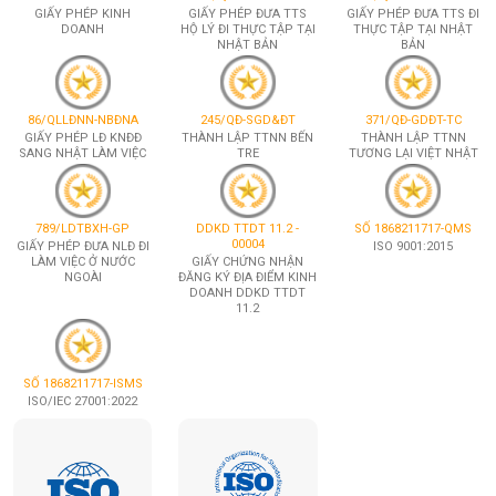
GIẤY PHÉP KINH
GIẤY PHÉP ĐƯA TTS
GIẤY PHÉP ĐƯA TTS ĐI
DOANH
HỘ LÝ ĐI THỰC TẬP TẠI
THỰC TẬP TẠI NHẬT
NHẬT BẢN
BẢN
86/QLLĐNN-NBĐNA
245/QĐ-SGD&ĐT
371/QĐ-GDĐT-TC
GIẤY PHÉP LĐ KNĐĐ
THÀNH LẬP TTNN BẾN
THÀNH LẬP TTNN
SANG NHẬT LÀM VIỆC
TRE
TƯƠNG LẠI VIỆT NHẬT
789/LDTBXH-GP
DDKD TTDT 11.2 -
SỐ 1868211717-QMS
00004
GIẤY PHÉP ĐƯA NLĐ ĐI
ISO 9001:2015
LÀM VIỆC Ở NƯỚC
GIẤY CHỨNG NHẬN
NGOÀI
ĐĂNG KÝ ĐỊA ĐIỂM KINH
DOANH DDKD TTDT
11.2
SỐ 1868211717-ISMS
ISO/IEC 27001:2022