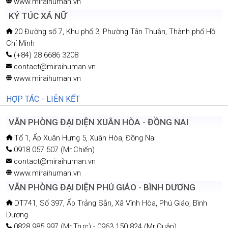
www.miraihuman.vn
KÝ TÚC XÁ NỮ
20 Đường số 7, Khu phố 3, Phường Tân Thuận, Thành phố Hồ
Chí Minh
(+84) 28 6686 3208
contact@miraihuman.vn
www.miraihuman.vn
HỢP TÁC - LIÊN KẾT
VĂN PHÒNG ĐẠI DIỆN XUÂN HÒA - ĐỒNG NAI
Tổ 1, Ấp Xuân Hưng 5, Xuân Hòa, Đồng Nai
0918 057 507 (Mr.Chiến)
contact@miraihuman.vn
www.miraihuman.vn
VĂN PHÒNG ĐẠI DIỆN PHÚ GIÁO - BÌNH DƯƠNG
DT741, Số 397, Ấp Trảng Sắn, Xã Vĩnh Hòa, Phú Giáo, Bình
Dương
0828 985 997 (Mr.Trực) - 0963 150 824 (Mr.Quân)