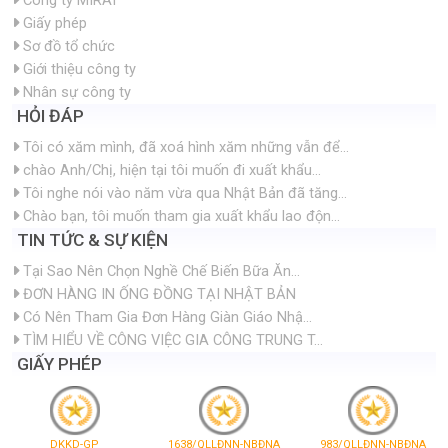
Công ty MIRAI
Giấy phép
Sơ đồ tổ chức
Giới thiệu công ty
Nhân sự công ty
HỎI ĐÁP
Tôi có xăm mình, đã xoá hình xăm những vẫn để...
chào Anh/Chị, hiện tại tôi muốn đi xuất khẩu...
Tôi nghe nói vào năm vừa qua Nhật Bản đã tăng...
Chào bạn, tôi muốn tham gia xuất khẩu lao độn...
TIN TỨC & SỰ KIỆN
Tại Sao Nên Chọn Nghề Chế Biến Bữa Ăn...
ĐƠN HÀNG IN ỐNG ĐỒNG TẠI NHẬT BẢN
Có Nên Tham Gia Đơn Hàng Giàn Giáo Nhậ...
TÌM HIỂU VỀ CÔNG VIỆC GIA CÔNG TRUNG T...
GIẤY PHÉP
DKKD-GP
1638/QLLĐNN-NBĐNA
983/QLLĐNN-NBĐNA