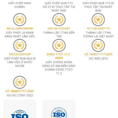
GIẤY PHÉP KINH
GIẤY PHÉP ĐƯA TTS
GIẤY PHÉP ĐƯA TTS ĐI
DOANH
HỘ LÝ ĐI THỰC TẬP TẠI
THỰC TẬP TẠI NHẬT
NHẬT BẢN
BẢN
86/QLLĐNN-NBĐNA
245/QĐ-SGD&ĐT
371/QĐ-GDĐT-TC
GIẤY PHÉP LĐ KNĐĐ
THÀNH LẬP TTNN BẾN
THÀNH LẬP TTNN
SANG NHẬT LÀM VIỆC
TRE
TƯƠNG LẠI VIỆT NHẬT
789/LDTBXH-GP
DDKD TTDT 11.2 -
SỐ 1868211717-QMS
00004
GIẤY PHÉP ĐƯA NLĐ ĐI
ISO 9001:2015
LÀM VIỆC Ở NƯỚC
GIẤY CHỨNG NHẬN
NGOÀI
ĐĂNG KÝ ĐỊA ĐIỂM KINH
DOANH DDKD TTDT
11.2
SỐ 1868211717-ISMS
ISO/IEC 27001:2022