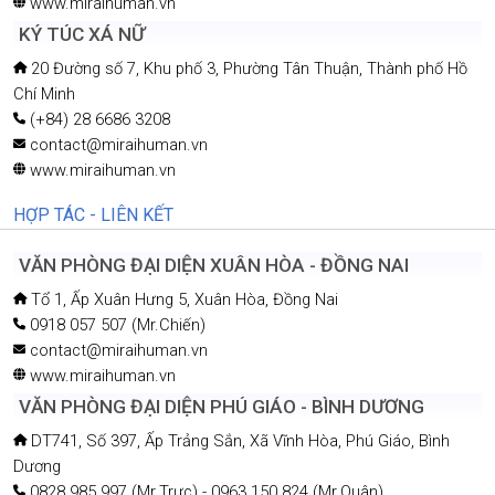
www.miraihuman.vn
KÝ TÚC XÁ NỮ
20 Đường số 7, Khu phố 3, Phường Tân Thuận, Thành phố Hồ
Chí Minh
(+84) 28 6686 3208
contact@miraihuman.vn
www.miraihuman.vn
HỢP TÁC - LIÊN KẾT
VĂN PHÒNG ĐẠI DIỆN XUÂN HÒA - ĐỒNG NAI
Tổ 1, Ấp Xuân Hưng 5, Xuân Hòa, Đồng Nai
0918 057 507 (Mr.Chiến)
contact@miraihuman.vn
www.miraihuman.vn
VĂN PHÒNG ĐẠI DIỆN PHÚ GIÁO - BÌNH DƯƠNG
DT741, Số 397, Ấp Trảng Sắn, Xã Vĩnh Hòa, Phú Giáo, Bình
Dương
0828 985 997 (Mr.Trực) - 0963 150 824 (Mr.Quân)