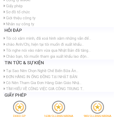
Công ty MIRAI
Giấy phép
Sơ đồ tổ chức
Giới thiệu công ty
Nhân sự công ty
HỎI ĐÁP
Tôi có xăm mình, đã xoá hình xăm những vẫn để...
chào Anh/Chị, hiện tại tôi muốn đi xuất khẩu...
Tôi nghe nói vào năm vừa qua Nhật Bản đã tăng...
Chào bạn, tôi muốn tham gia xuất khẩu lao độn...
TIN TỨC & SỰ KIỆN
Tại Sao Nên Chọn Nghề Chế Biến Bữa Ăn...
ĐƠN HÀNG IN ỐNG ĐỒNG TẠI NHẬT BẢN
Có Nên Tham Gia Đơn Hàng Giàn Giáo Nhậ...
TÌM HIỂU VỀ CÔNG VIỆC GIA CÔNG TRUNG T...
GIẤY PHÉP
DKKD-GP
1638/QLLĐNN-NBĐNA
983/QLLĐNN-NBĐNA