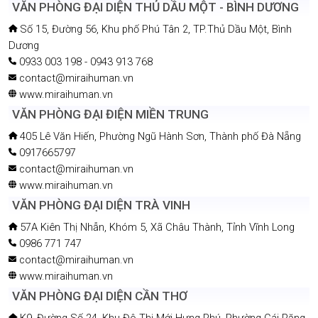
VĂN PHÒNG ĐẠI DIỆN THỦ DẦU MỘT - BÌNH DƯƠNG
Số 15, Đường 56, Khu phố Phú Tân 2, TP.Thủ Dầu Một, Bình
Dương
0933 003 198 - 0943 913 768
contact@miraihuman.vn
www.miraihuman.vn
VĂN PHÒNG ĐẠI ĐIỆN MIỀN TRUNG
405 Lê Văn Hiến, Phường Ngũ Hành Sơn, Thành phố Đà Nẵng
0917665797
contact@miraihuman.vn
www.miraihuman.vn
VĂN PHÒNG ĐẠI DIỆN TRÀ VINH
57A Kiên Thị Nhẫn, Khóm 5, Xã Châu Thành, Tỉnh Vĩnh Long
0986 771 747
contact@miraihuman.vn
www.miraihuman.vn
VĂN PHÒNG ĐẠI DIỆN CẦN THƠ
K9, Đường Số 24, Khu Đô Thị Mới Hưng Phú, Phường Cái Răng,