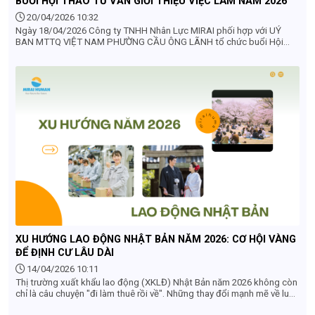
BUỔI HỘI THẢO TƯ VẤN GIỚI THIỆU VIỆC LÀM NĂM 2026
20/04/2026 10:32
Ngày 18/04/2026 Công ty TNHH Nhân Lực MIRAI phối hợp với UỶ
BAN MTTQ VIỆT NAM PHƯỜNG CẦU ÔNG LÃNH tổ chức buổi Hội
thảo tư vấn và giới thiệu việc làm cho người dân trên địa bàn phường
năm 2026
XU HƯỚNG LAO ĐỘNG NHẬT BẢN NĂM 2026: CƠ HỘI VÀNG
ĐỂ ĐỊNH CƯ LÂU DÀI
14/04/2026 10:11
Thị trường xuất khẩu lao động (XKLĐ) Nhật Bản năm 2026 không còn
chỉ là câu chuyện "đi làm thuê rồi về". Những thay đổi mạnh mẽ về luật
pháp và nhu cầu nhân lực đang mở ra lộ trình sự nghiệp bền vững hơn