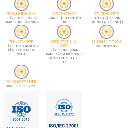
86/QLLĐNN-NBĐNA
245/QĐ-SGD&ĐT
371/QĐ-GDĐT-TC
GIẤY PHÉP LĐ KNĐĐ
THÀNH LẬP TTNN BẾN
THÀNH LẬP TTNN
SANG NHẬT LÀM VIỆC
TRE
TƯƠNG LẠI VIỆT NHẬT
789/LDTBXH-GP
DDKD TTDT 11.2 -
SỐ 1868211717-QMS
00004
GIẤY PHÉP ĐƯA NLĐ ĐI
ISO 9001:2015
LÀM VIỆC Ở NƯỚC
GIẤY CHỨNG NHẬN
NGOÀI
ĐĂNG KÝ ĐỊA ĐIỂM KINH
DOANH DDKD TTDT
11.2
SỐ 1868211717-ISMS
ISO/IEC 27001:2022
ISO/IEC 27001