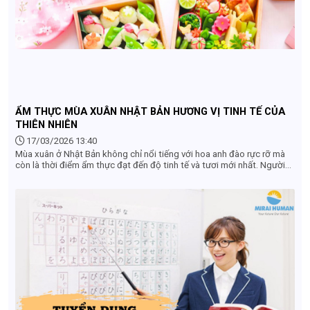
ẨM THỰC MÙA XUÂN NHẬT BẢN HƯƠNG VỊ TINH TẾ CỦA
THIÊN NHIÊN
17/03/2026 13:40
Mùa xuân ở Nhật Bản không chỉ nổi tiếng với hoa anh đào rực rỡ mà
còn là thời điểm ẩm thực đạt đến độ tinh tế và tươi mới nhất. Người
Nhật đặc biệt coi trọng tính mùa vụ (shun) – tức là thưởng thức
nguyên liệu vào đúng thời điểm ngon nhất trong năm. Vì vậy, ẩm thực
mùa xuân mang đến trải nghiệm nhẹ nhàng, thanh khiết nhưng đầy
chiều sâu.