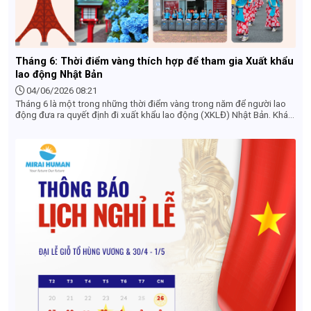
Tháng 6: Thời điểm vàng thích hợp để tham gia Xuất khẩu
lao động Nhật Bản
04/06/2026 08:21
Tháng 6 là một trong những thời điểm vàng trong năm để người lao
động đưa ra quyết định đi xuất khẩu lao động (XKLĐ) Nhật Bản. Khác
với góc nhìn của khách du lịch (ngại mùa mưa), dưới góc độ tuyển
dụng và làm hồ sơ, tháng 6 sở hữu những lợi thế cực kỳ lớn về cả đơn
hàng, chi phí lẫn lộ trình thời gian. Dưới đây là những lý do vì sao bạn
nên chốt đơn hàng và làm hồ sơ XKLĐ Nhật Bản ngay trong tháng 6