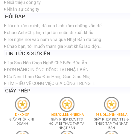
Giới thiệu công ty
Nhân sự công ty
HỎI ĐÁP
Tôi có xăm mình, đã xoá hình xăm những vẫn để...
chào Anh/Chị, hiện tại tôi muốn đi xuất khẩu...
Tôi nghe nói vào năm vừa qua Nhật Bản đã tăng...
Chào bạn, tôi muốn tham gia xuất khẩu lao độn...
TIN TỨC & SỰ KIỆN
Tại Sao Nên Chọn Nghề Chế Biến Bữa Ăn...
ĐƠN HÀNG IN ỐNG ĐỒNG TẠI NHẬT BẢN
Có Nên Tham Gia Đơn Hàng Giàn Giáo Nhậ...
TÌM HIỂU VỀ CÔNG VIỆC GIA CÔNG TRUNG T...
GIẤY PHÉP
DKKD-GP
1638/QLLĐNN-NBĐNA
983/QLLĐNN-NBĐNA
GIẤY PHÉP KINH
GIẤY PHÉP ĐƯA TTS
GIẤY PHÉP ĐƯA TTS ĐI
DOANH
HỘ LÝ ĐI THỰC TẬP TẠI
THỰC TẬP TẠI NHẬT
NHẬT BẢN
BẢN