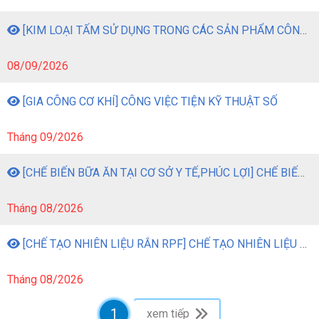
[KIM LOẠI TẤM SỬ DỤNG TRONG CÁC SẢN PHẨM CÔNG NGHIỆP] CÔNG VIỆC GIA CÔNG KIM LOẠI TẤM BẰNG MÁY MÓC
08/09/2026
[GIA CÔNG CƠ KHÍ] CÔNG VIỆC TIỆN KỸ THUẬT SỐ
Tháng 09/2026
[CHẾ BIẾN BỮA ĂN TẠI CƠ SỞ Y TẾ,PHÚC LỢI] CHẾ BIẾN BỮA ĂN TẠI CƠ SỞ Y TẾ, PHÚC LỢI
Tháng 08/2026
[CHẾ TẠO NHIÊN LIỆU RẮN RPF] CHẾ TẠO NHIÊN LIỆU RẮN RPF TỪ CHẤT THẢI NHỰA
Tháng 08/2026
1
xem tiếp