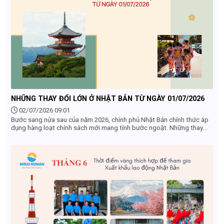
NHỮNG THAY ĐỔI LỚN Ở NHẬT BẢN TỪ NGÀY 01/07/2026
02/07/2026 09:01
Bước sang nửa sau của năm 2026, chính phủ Nhật Bản chính thức áp
dụng hàng loạt chính sách mới mang tính bước ngoặt. Những thay
đổi từ 01/07/2026 ở Nhật Bản không chỉ tác động mạnh mẽ đến
khách du lịch quốc tế mà còn ảnh hưởng trực tiếp đến cộng đồng
người lao động (TTS, Tokutei), du học sinh và các doanh nghiệp
nước ngoài tại đây. Dưới đây là 4 điểm mới quan trọng nhất bắt đầu
có hiệu lực mà bạn không thể bỏ qua.