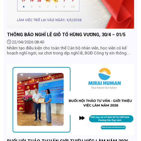
THÔNG BÁO NGHỈ LỄ GIỖ TỔ HÙNG VƯƠNG, 30/4 – 01/5
22/04/2026 08:40
Nhằm tạo điều kiện cho toàn thể Cán bộ nhân viên, học viên có kế
hoạch nghỉ ngơi, vui chơi trong dịp nghỉ lễ, BGĐ Công ty xin thông
báo đến Quý khách hàng, Quý đối tác, Toàn thể nhân viên lịch nghỉ lễ
của Công ty