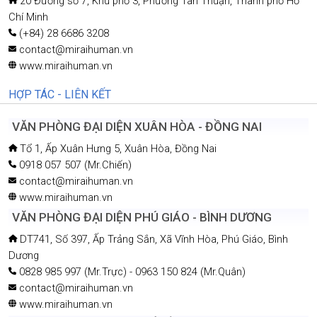
20 Đường số 7, Khu phố 3, Phường Tân Thuận, Thành phố Hồ
Chí Minh
(+84) 28 6686 3208
contact@miraihuman.vn
www.miraihuman.vn
HỢP TÁC - LIÊN KẾT
VĂN PHÒNG ĐẠI DIỆN XUÂN HÒA - ĐỒNG NAI
Tổ 1, Ấp Xuân Hưng 5, Xuân Hòa, Đồng Nai
0918 057 507 (Mr.Chiến)
contact@miraihuman.vn
www.miraihuman.vn
VĂN PHÒNG ĐẠI DIỆN PHÚ GIÁO - BÌNH DƯƠNG
DT741, Số 397, Ấp Trảng Sắn, Xã Vĩnh Hòa, Phú Giáo, Bình
Dương
0828 985 997 (Mr.Trực) - 0963 150 824 (Mr.Quân)
contact@miraihuman.vn
www.miraihuman.vn