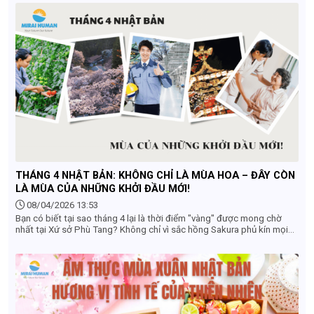
cho lao động Việt Nam. Dưới đây là 5 xu hướng chủ đạo mà bạn
không thể bỏ qua.
THÁNG 4 NHẬT BẢN: KHÔNG CHỈ LÀ MÙA HOA – ĐÂY CÒN
LÀ MÙA CỦA NHỮNG KHỞI ĐẦU MỚI!
08/04/2026 13:53
Bạn có biết tại sao tháng 4 lại là thời điểm "vàng" được mong chờ
nhất tại Xứ sở Phù Tang? Không chỉ vì sắc hồng Sakura phủ kín mọi
nẻo đường, tháng 4 còn mang một ý nghĩa cực kỳ đặc biệt – Mùa của
sự bắt đầu.