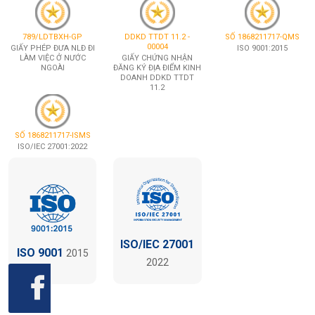
789/LDTBXH-GP
DDKD TTDT 11.2 -
SỐ 1868211717-QMS
00004
GIẤY PHÉP ĐƯA NLĐ ĐI
ISO 9001:2015
LÀM VIỆC Ở NƯỚC
GIẤY CHỨNG NHẬN
NGOÀI
ĐĂNG KÝ ĐỊA ĐIỂM KINH
DOANH DDKD TTDT
11.2
SỐ 1868211717-ISMS
ISO/IEC 27001:2022
ISO/IEC 27001
ISO 9001
2015
2022