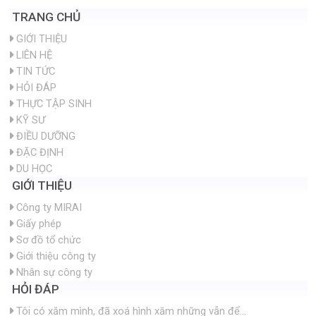
TRANG CHỦ
GIỚI THIỆU
LIÊN HỆ
TIN TỨC
HỎI ĐÁP
THỰC TẬP SINH
KỸ SƯ
ĐIỀU DƯỠNG
ĐẶC ĐỊNH
DU HỌC
GIỚI THIỆU
Công ty MIRAI
Giấy phép
Sơ đồ tổ chức
Giới thiệu công ty
Nhân sự công ty
HỎI ĐÁP
Tôi có xăm mình, đã xoá hình xăm những vẫn để...