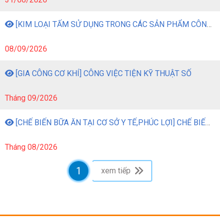
[KIM LOẠI TẤM SỬ DỤNG TRONG CÁC SẢN PHẨM CÔNG NGHIỆP] CÔNG VIỆC GIA CÔNG KIM LOẠI TẤM BẰNG MÁY MÓC
08/09/2026
[GIA CÔNG CƠ KHÍ] CÔNG VIỆC TIỆN KỸ THUẬT SỐ
Tháng 09/2026
[CHẾ BIẾN BỮA ĂN TẠI CƠ SỞ Y TẾ,PHÚC LỢI] CHẾ BIẾN BỮA ĂN TẠI CƠ SỞ Y TẾ, PHÚC LỢI
Tháng 08/2026
1
xem tiếp