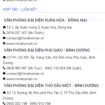
HỢP TÁC - LIÊN KẾT
VĂN PHÒNG ĐẠI DIỆN XUÂN HÒA - ĐỒNG NAI
Tổ 1, Ấp Xuân Hưng 5, Xuân Hòa, Đồng Nai
0918 057 507 (Mr.Chiến)
contact@miraihuman.vn
www.miraihuman.vn
VĂN PHÒNG ĐẠI DIỆN PHÚ GIÁO - BÌNH DƯƠNG
DT741, Số 397, Ấp Trảng Sắn, Xã Vĩnh Hòa, Phú Giáo, Bình
Dương
0828 985 997 (Mr.Trực) - 0963 150 824 (Mr.Quân)
contact@miraihuman.vn
www.miraihuman.vn
VĂN PHÒNG ĐẠI DIỆN THỦ DẦU MỘT - BÌNH DƯƠNG
Số 15, Đường 56, Khu phố Phú Tân 2, TP.Thủ Dầu Một, Bình
Dương
0933 003 198 - 0943 913 768