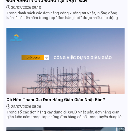
ĐƠN HÀNG IN ỐNG ĐỒNG TẠI NHẬT BẢN
30/07/2026 09:10
Trong danh sách các đơn hàng công xưởng tại Nhật, in ống đồng
luôn là cái tên nằm trong top "đơn hàng hot" được nhiều lao động
săn đón. Tuy nhiên, không ít bạn vẫn còn thắc mắc: Công việc này có
độc hại không? Có vất vả không và mức lương thực nhận là bao
nhiêu? Bài viết dưới đây sẽ giải đáp chi tiết tất cả góc khuất và thực
tế công việc in ống đồng tại Nhật Bản giúp bạn đưa ra quyết định
đúng đắn nhất.
Có Nên Tham Gia Đơn Hàng Giàn Giáo Nhật Bản?
25/07/2026 08:26
Trong số các đơn hàng xây dựng đi XKLĐ Nhật Bản, đơn hàng giàn
giáo luôn nằm trong top những đơn hàng có số lượng tuyển dụng lớn
nhất và chi phí đi thấp nhất. Tuy nhiên, nhiều lao động vẫn còn e ngại
vì đóng mác "việc nặng lương thấp". Liệu thực tế có phải như vậy? Có
nên đi đơn hàng giàn giáo Nhật Bản không? Hãy cùng tìm hiểu chi tiết