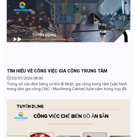
từ mức lương, chế độ đãi ngộ đến điều kiện thực tế qua bài viết dưới
đây.
TÌM HIỂU VỀ CÔNG VIỆC GIA CÔNG TRUNG TÂM
20/07/2026 08:00
Trong số các đơn hàng cơ khí đi Nhật, gia công trung tâm (vận hành
trung tâm gia công CNC - Machining Center) luôn nằm trong top đầu
những ngành nghề "khát" nhân lực nhất. Đây được mệnh danh là đơn
hàng "vàng" dành cho lao động Việt Nam nhờ mức thu nhập hấp dẫn,
môi trường làm việc sạch sẽ, không tốn sức lực và cơ hội phát triển
nghề nghiệp vượt trội sau khi về nước. Vậy công việc gia công trung
tâm ở Nhật Bản cụ thể là làm gì? Điều kiện tuyển dụng và mức lương
thực tế ra sao? Hãy cùng tìm hiểu chi tiết từ A-Z ngay trong bài viết
này.