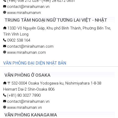
(+84) 938 212 028 - (+84) 28 6272 0651
contact@miraihuman.vn
www.miraihumanvn
TRUNG TÂM NGOẠI NGỮ TƯƠNG LAI VIỆT - NHẬT
133D Võ Nguyên Giáp, Khu phố Bình Thành, Phường Bến Tre,
Tỉnh Vĩnh Long
0902 538 164
contact@miraihuman.com
www.miraihuman.com
VĂN PHÒNG ĐẠI DIỆN NHẬT BẢN
VĂN PHÒNG Ở OSAKA
〒532-0004 Osaka Yodogawa ku, Nishimiyahara 1-8-38
Heimart Dai-2 Shin-Osaka 806
(+81) 80 3027 7890
contact@miraihuman.vn
www.miraihuman.vn
VĂN PHÒNG KANAGAWA