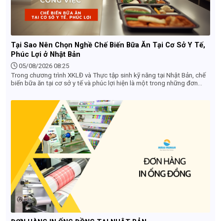
Tại Sao Nên Chọn Nghề Chế Biến Bữa Ăn Tại Cơ Sở Y Tế,
Phúc Lợi ở Nhật Bản
05/08/2026 08:25
Trong chương trình XKLĐ và Thực tập sinh kỹ năng tại Nhật Bản, chế
biến bữa ăn tại cơ sở y tế và phúc lợi hiện là một trong những đơn
hàng hot nhất đối với lao động nữ nhờ điều kiện làm việc nhẹ nhàng,
thu nhập ổn định và nhiều ưu thế vượt trội.