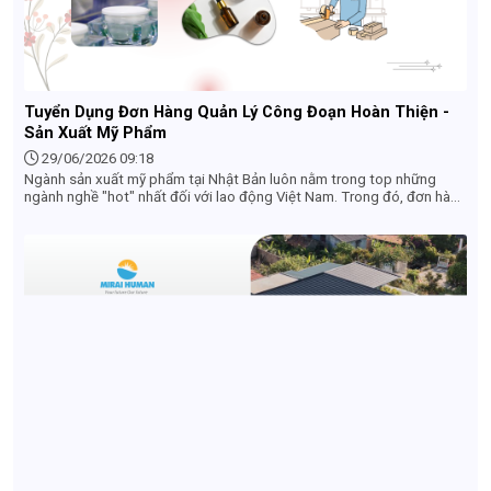
Tuyển Dụng Đơn Hàng Quản Lý Công Đoạn Hoàn Thiện -
Sản Xuất Mỹ Phẩm
29/06/2026 09:18
Ngành sản xuất mỹ phẩm tại Nhật Bản luôn nằm trong top những
ngành nghề "hot" nhất đối với lao động Việt Nam. Trong đó, đơn hàng
Quản lý công đoạn hoàn thiện nổi lên như một điểm sáng nhờ môi
trường làm việc sạch sẽ, công việc không quá nặng nhọc và cơ hội
thăng tiến tốt. Nếu bạn đang tìm kiếm một công việc ổn định tại Nhật
với mức lương hấp dẫn, hãy cùng tìm hiểu chi tiết về đơn hàng này
qua bài viết dưới đây.