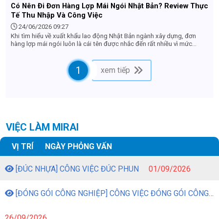
Có Nên Đi Đơn Hàng Lợp Mái Ngói Nhật Bản? Review Thực
Tế Thu Nhập Và Công Việc
24/06/2026 09:27
Khi tìm hiểu về xuất khẩu lao động Nhật Bản ngành xây dựng, đơn
hàng lợp mái ngói luôn là cái tên được nhắc đến rất nhiều vì mức
lương hấp dẫn. Tuy nhiên, nhiều lao động vẫn còn e ngại: "Làm việc
trên cao có nguy hiểm không?", "Công việc có vất vả lắm không?" hay
"Thu nhập thực tế nhận về là bao nhiêu?". Bài viết này sẽ review chi
1
xem tiếp
tiết và khách quan nhất về đơn hàng lợp mái ngói ở Nhật Bản để giúp
bạn có cái nhìn chuẩn xác trước khi quyết định nộp hồ sơ.
VIỆC LÀM MIRAI
VỊ TRÍ
NGÀY PHỎNG VẤN
[ĐÚC NHỰA] CÔNG VIỆC ĐÚC PHUN
01/09/2026
[ĐÓNG GÓI CÔNG NGHIỆP] CÔNG VIỆC ĐÓNG GÓI CÔNG NGHIỆP
26/09/2026