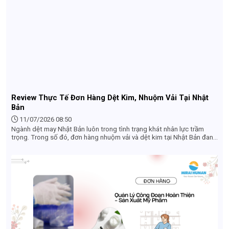
Review Thực Tế Đơn Hàng Dệt Kim, Nhuộm Vải Tại Nhật
Bản
11/07/2026 08:50
Ngành dệt may Nhật Bản luôn trong tình trạng khát nhân lực trầm
trọng. Trong số đó, đơn hàng nhuộm vải và dệt kim tại Nhật Bản đang
trở thành lựa chọn hàng đầu của nhiều lao động Việt Nam nhờ mức
thu nhập ổn định, việc làm thêm nhiều và điều kiện tuyển dụng không
quá khắt khe. Nếu bạn đang tìm hiểu về công việc này để đi xuất khẩu
lao động Nhật Bản, bài viết dưới đây sẽ cung cấp cho bạn cái nhìn
thực tế và chi tiết nhất.