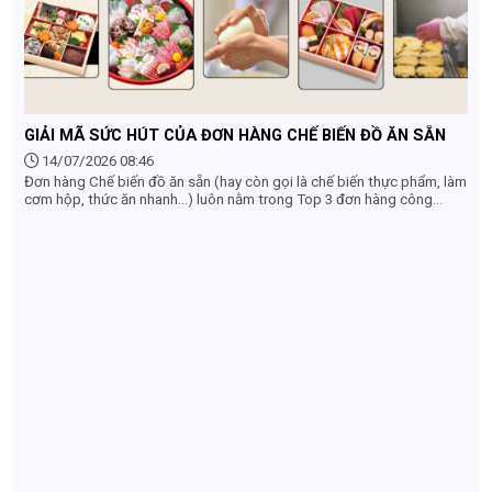
GIẢI MÃ SỨC HÚT CỦA ĐƠN HÀNG CHẾ BIẾN ĐỒ ĂN SẴN
14/07/2026 08:46
Đơn hàng Chế biến đồ ăn sẵn (hay còn gọi là chế biến thực phẩm, làm
cơm hộp, thức ăn nhanh...) luôn nằm trong Top 3 đơn hàng công
xưởng được săn đón nhất khi đi XKLĐ Nhật Bản. Nếu bạn đang băn
khoăn có nên lựa chọn đơn hàng này hay không, dưới đây là những lý
do cốt lõi giải mã sức hút của ngành chế biến đồ ăn sẵn tại Nhật