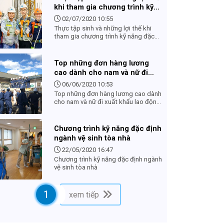
khi tham gia chương trình kỹ
năng đặc định
02/07/2020 10:55
Thực tập sinh và những lợi thế khi
tham gia chương trình kỹ năng đặc
định
Top những đơn hàng lương
cao dành cho nam và nữ đi
xuất khẩu lao động Nhật Bản
06/06/2020 10:53
diện visa đặc định
Top những đơn hàng lương cao dành
cho nam và nữ đi xuất khẩu lao động
Nhật Bản diện visa đặc định
Chương trình kỹ năng đặc định
ngành vệ sinh tòa nhà
22/05/2020 16:47
Chương trình kỹ năng đặc định ngành
vệ sinh tòa nhà
1
xem tiếp