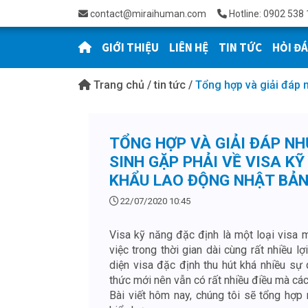
contact@miraihuman.com
Hotline: 0902 538 
GIỚI THIỆU
LIÊN HỆ
TIN TỨC
HỎI Đ
Trang chủ
/
tin tức
/
Tổng hợp và giải đáp 
TỔNG HỢP VÀ GIẢI ĐÁP N
SINH GẶP PHẢI VỀ VISA KỸ
KHẨU LAO ĐỘNG NHẬT BẢ
22/07/2020 10:45
Visa kỹ năng đặc định là một loại visa 
việc trong thời gian dài cùng rất nhiều lợ
diện visa đặc định thu hút khá nhiều sự
thức mới nên vẫn có rất nhiều điều mà các
Bài viết hôm nay, chúng tôi sẽ tổng hợ