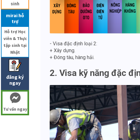
sinh
mirai hỗ
trợ
Hỗ trợ Học
viên & Thực
- Visa đặc định loại 2:
tập sinh tại
+ Xây dựng.
Nhật
+ Đóng tàu, hàng hải.
2. Visa kỹ năng đặc đ
đăng ký
ngay
Tư vấn ngay