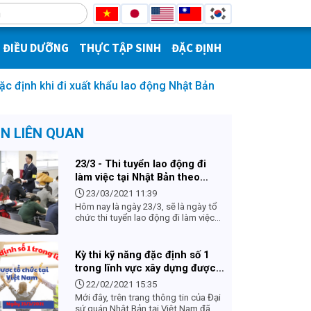
ĐIỀU DƯỠNG
THỰC TẬP SINH
ĐẶC ĐỊNH
ặc định khi đi xuất khẩu lao động Nhật Bản
IN LIÊN QUAN
23/3 - Thi tuyển lao động đi
làm việc tại Nhật Bản theo
chương trình kỹ năng đặc định
23/03/2021 11:39
Hôm nay là ngày 23/3, sẽ là ngày tổ
chức thi tuyển lao động đi làm việc
tại Nhật Bản theo chương trình kỹ
năng đặc định, và đây cũng là lần đầu
tiên được tổ chức tại Việt Nam.Lao
Kỳ thi kỹ năng đặc định số 1
động khi tham gia kỳ thi sẽ có cơ hội
trong lĩnh vực xây dựng được
nhận được những ưu đãi cực kỳ hấp
tổ chức tại Việt Nam
dẫn.
22/02/2021 15:35
Mới đây, trên trang thông tin của Đại
sứ quán Nhật Bản tại Việt Nam đã