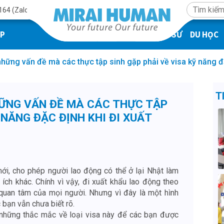
164 (Zalo)
ÁP
KỸ SƯ
DU HỌC
những vấn đề mà các thực tập sinh gặp phải về visa kỹ năng đ
T
HỮNG VẤN ĐỀ MÀ CÁC THỰC TẬP
 NĂNG ĐẶC ĐỊNH KHI ĐI XUẤT
N
mới, cho phép người lao động có thể ở lại Nhật làm
i ích khác. Chính vì vậy, đi xuất khẩu lao động theo
 quan tâm của mọi người. Nhưng vì đây là một hình
 bạn vẫn chưa biết rõ.
p những thắc mắc về loại visa này để các bạn được