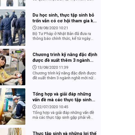
đưa thông tin về kỳ thi kỹ năng đặc
định số 1 trong lĩnh vực xây dựng, sẽ
được tổ chức tại Việt Nam vào ngày
Du học sinh, thực tập sinh bỏ
23/3/2021.
trốn vẫn có cơ hội tham gia kỹ
năng đặc định
28/08/2020 10:21
Bộ Tư Pháp ở Nhật Bản đã đưa ra
thông báo chính thức, kể từ ngày
1/4/2020 đối tượng tham gia kỳ thi
kỹ năng đặc định sẽ được mở rộng
đối với thực tập sinh cũng như du
Chương trình kỹ năng đặc định
học sinh. Với quyết định sửa đổi này
được đề xuất thêm 3 ngành
đã mang lại cơ hội cho các bạn
nghề mới nữa, mở ra nhiều cơ
mong muốn quay lại Nhật Bản làm
13/08/2020 11:39
hội cho các lao động nước ta.
việc.
Chương trình kỹ năng đặc định được
đề xuất thêm 3 ngành nghề mới nữa,
mở ra nhiều cơ hội cho các lao động
nước ta.
Tổng hợp và giải đáp những
vấn đề mà các thực tập sinh
gặp phải về visa kỹ năng đặc
22/07/2020 10:45
định khi đi xuất khẩu lao động
Tổng hợp và giải đáp những vấn đề
Nhật Bản
mà các thực tập sinh gặp phải về
visa kỹ năng đặc định khi đi xuất
khẩu lao động Nhật Bản
Thực tập sinh và những lợi thế