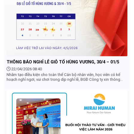
THÔNG BÁO NGHỈ LỄ GIỖ TỔ HÙNG VƯƠNG, 30/4 – 01/5
22/04/2026 08:40
Nhằm tạo điều kiện cho toàn thể Cán bộ nhân viên, học viên có kế
hoạch nghỉ ngơi, vui chơi trong dịp nghỉ lễ, BGĐ Công ty xin thông
báo đến Quý khách hàng, Quý đối tác, Toàn thể nhân viên lịch nghỉ lễ
của Công ty