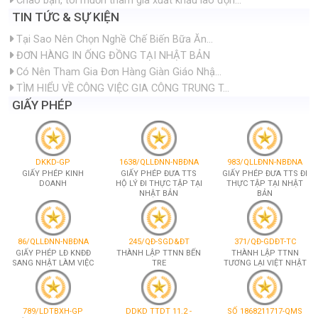
Giấy phép
Sơ đồ tổ chức
Giới thiệu công ty
Nhân sự công ty
HỎI ĐÁP
Tôi có xăm mình, đã xoá hình xăm những vẫn để...
chào Anh/Chị, hiện tại tôi muốn đi xuất khẩu...
Tôi nghe nói vào năm vừa qua Nhật Bản đã tăng...
Chào bạn, tôi muốn tham gia xuất khẩu lao độn...
TIN TỨC & SỰ KIỆN
Tại Sao Nên Chọn Nghề Chế Biến Bữa Ăn...
ĐƠN HÀNG IN ỐNG ĐỒNG TẠI NHẬT BẢN
Có Nên Tham Gia Đơn Hàng Giàn Giáo Nhậ...
TÌM HIỂU VỀ CÔNG VIỆC GIA CÔNG TRUNG T...
GIẤY PHÉP
DKKD-GP
1638/QLLĐNN-NBĐNA
983/QLLĐNN-NBĐNA
GIẤY PHÉP KINH
GIẤY PHÉP ĐƯA TTS
GIẤY PHÉP ĐƯA TTS ĐI