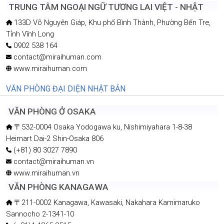
(+84) 28 3873 3268
contact@miraihuman.vn
www.miraihuman.vn
TRUNG TÂM ĐÀO TẠO - F2
11/2 Đường số 10, P. Tân Thuận, Thành phố Hồ Chí Minh
(+84) 938 212 028 - (+84) 28 6272 0651
contact@miraihuman.vn
www.miraihumanvn
TRUNG TÂM NGOẠI NGỮ TƯƠNG LAI VIỆT - NHẬT
133D Võ Nguyên Giáp, Khu phố Bình Thành, Phường Bến Tre,
Tỉnh Vĩnh Long
0902 538 164
contact@miraihuman.com
www.miraihuman.com
VĂN PHÒNG ĐẠI DIỆN NHẬT BẢN
VĂN PHÒNG Ở OSAKA