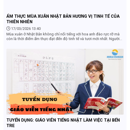
sự bắt đầu.
ẨM THỰC MÙA XUÂN NHẬT BẢN HƯƠNG VỊ TINH TẾ CỦA
THIÊN NHIÊN
17/03/2026 13:40
Mùa xuân ở Nhật Bản không chỉ nổi tiếng với hoa anh đào rực rỡ mà
còn là thời điểm ẩm thực đạt đến độ tinh tế và tươi mới nhất. Người
Nhật đặc biệt coi trọng tính mùa vụ (shun) – tức là thưởng thức
nguyên liệu vào đúng thời điểm ngon nhất trong năm. Vì vậy, ẩm thực
mùa xuân mang đến trải nghiệm nhẹ nhàng, thanh khiết nhưng đầy
chiều sâu.