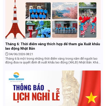
Tháng 6: Thời điểm vàng thích hợp để tham gia Xuất khẩu
lao động Nhật Bản
04/06/2026 08:21
Tháng 6 là một trong những thời điểm vàng trong năm để người lao
động đưa ra quyết định đi xuất khẩu lao động (XKLĐ) Nhật Bản. Khác
với góc nhìn của khách du lịch (ngại mùa mưa), dưới góc độ tuyển
dụng và làm hồ sơ, tháng 6 sở hữu những lợi thế cực kỳ lớn về cả đơn
hàng, chi phí lẫn lộ trình thời gian. Dưới đây là những lý do vì sao bạn
nên chốt đơn hàng và làm hồ sơ XKLĐ Nhật Bản ngay trong tháng 6