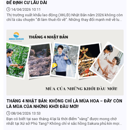
ĐỂ ĐỊNH CƯ LÂU DÀI
14/04/2026 10:11
Thị trường xuất khẩu lao động (XKLĐ) Nhật Bản năm 2026 không còn
chỉ là câu chuyện "đi làm thuê rồi về". Những thay đổi mạnh mẽ về luật
pháp và nhu cầu nhân lực đang mở ra lộ trình sự nghiệp bền vững hơn
cho lao động Việt Nam. Dưới đây là 5 xu hướng chủ đạo mà bạn
không thể bỏ qua.
THÁNG 4 NHẬT BẢN: KHÔNG CHỈ LÀ MÙA HOA – ĐÂY CÒN
LÀ MÙA CỦA NHỮNG KHỞI ĐẦU MỚI!
08/04/2026 13:53
Bạn có biết tại sao tháng 4 lại là thời điểm "vàng" được mong chờ
nhất tại Xứ sở Phù Tang? Không chỉ vì sắc hồng Sakura phủ kín mọi
nẻo đường, tháng 4 còn mang một ý nghĩa cực kỳ đặc biệt – Mùa của