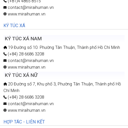
〒532-0004 Osaka Yodogawa ku, Nishimiyahara 1-8-38
Heimart Dai-2 Shin-Osaka 806
(+81) 80 3027 7890
contact@miraihuman.vn
www.miraihuman.vn
VĂN PHÒNG KANAGAWA
〒211-0002 Kanagawa, Kawasaki, Nakahara Kamimaruko
Sannocho 2-1341-10
(+81)4 4865 8515
contact@miraihuman.vn
www.miraihuman.vn
KÝ TÚC XÁ
KÝ TÚC XÁ NAM
19 Đường số 10. Phường Tân Thuận, Thành phố Hồ Chí Minh
(+84) 28 6686 3208
contact@miraihuman.vn
www.miraihuman.vn