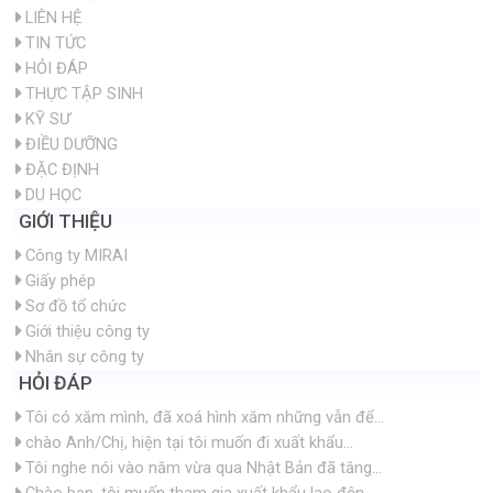
1
xem tiếp
TRANG CHỦ
GIỚI THIỆU
LIÊN HỆ
TIN TỨC
HỎI ĐÁP
THỰC TẬP SINH
KỸ SƯ
ĐIỀU DƯỠNG
ĐẶC ĐỊNH
DU HỌC
GIỚI THIỆU
Công ty MIRAI