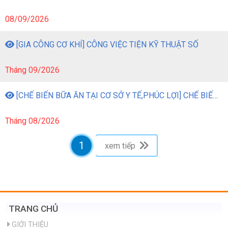
Tháng 08/2026
[DỰNG GIÀN GIÁO] CÔNG VIỆC DỰNG GIÀN GIÁO
31/08/2026
[KIM LOẠI TẤM SỬ DỤNG TRONG CÁC SẢN PHẨM CÔNG NGHIỆP] CÔNG VIỆC GIA CÔNG KIM LOẠI TẤM BẰNG MÁY MÓC
08/09/2026
[GIA CÔNG CƠ KHÍ] CÔNG VIỆC TIỆN KỸ THUẬT SỐ
Tháng 09/2026
[CHẾ BIẾN BỮA ĂN TẠI CƠ SỞ Y TẾ,PHÚC LỢI] CHẾ BIẾN BỮA ĂN TẠI CƠ SỞ Y TẾ, PHÚC LỢI
Tháng 08/2026