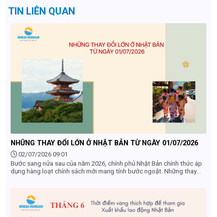
TIN LIÊN QUAN
NHỮNG THAY ĐỔI LỚN Ở NHẬT BẢN TỪ NGÀY 01/07/2026
02/07/2026 09:01
Bước sang nửa sau của năm 2026, chính phủ Nhật Bản chính thức áp
dụng hàng loạt chính sách mới mang tính bước ngoặt. Những thay
đổi từ 01/07/2026 ở Nhật Bản không chỉ tác động mạnh mẽ đến
khách du lịch quốc tế mà còn ảnh hưởng trực tiếp đến cộng đồng
người lao động (TTS, Tokutei), du học sinh và các doanh nghiệp
nước ngoài tại đây. Dưới đây là 4 điểm mới quan trọng nhất bắt đầu
có hiệu lực mà bạn không thể bỏ qua.