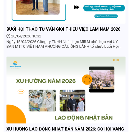
BUỔI HỘI THẢO TƯ VẤN GIỚI THIỆU VIỆC LÀM NĂM 2026
20/04/2026 10:32
Ngày 18/04/2026 Công ty TNHH Nhân Lực MIRAI phối hợp với UỶ
BAN MTTQ VIỆT NAM PHƯỜNG CẦU ÔNG LÃNH tổ chức buổi Hội
thảo tư vấn và giới thiệu việc làm cho người dân trên địa bàn phường
năm 2026
XU HƯỚNG LAO ĐỘNG NHẬT BẢN NĂM 2026: CƠ HỘI VÀNG