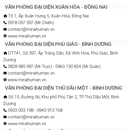
KÝ TÚC XÁ NỮ
20 Đường số 7, Khu phố 3, Phường Tân Thuận, Thành phố Hồ
Chí Minh
(+84) 28 6686 3208
contact@miraihuman.vn
www.miraihuman.vn
HỢP TÁC - LIÊN KẾT
VĂN PHÒNG ĐẠI DIỆN XUÂN HÒA - ĐỒNG NAI
Tổ 1, Ấp Xuân Hưng 5, Xuân Hòa, Đồng Nai
0918 057 507 (Mr.Chiến)
contact@miraihuman.vn
www.miraihuman.vn
VĂN PHÒNG ĐẠI DIỆN PHÚ GIÁO - BÌNH DƯƠNG
DT741, Số 397, Ấp Trảng Sắn, Xã Vĩnh Hòa, Phú Giáo, Bình
Dương
0828 985 997 (Mr.Trực) - 0963 150 824 (Mr.Quân)