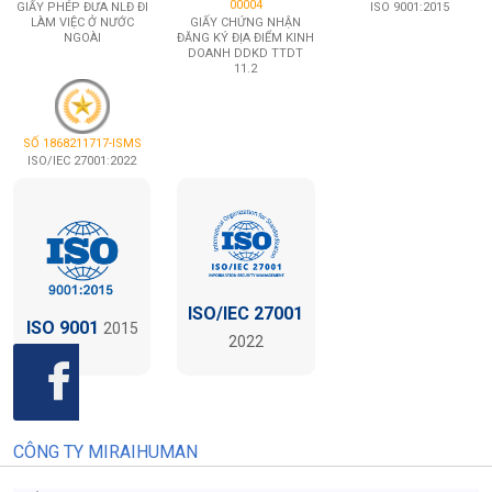
DOANH
HỘ LÝ ĐI THỰC TẬP TẠI
THỰC TẬP TẠI NHẬT
NHẬT BẢN
BẢN
86/QLLĐNN-NBĐNA
245/QĐ-SGD&ĐT
371/QĐ-GDĐT-TC
GIẤY PHÉP LĐ KNĐĐ
THÀNH LẬP TTNN BẾN
THÀNH LẬP TTNN
SANG NHẬT LÀM VIỆC
TRE
TƯƠNG LẠI VIỆT NHẬT
789/LDTBXH-GP
DDKD TTDT 11.2 -
SỐ 1868211717-QMS
00004
GIẤY PHÉP ĐƯA NLĐ ĐI
ISO 9001:2015
LÀM VIỆC Ở NƯỚC
GIẤY CHỨNG NHẬN
NGOÀI
ĐĂNG KÝ ĐỊA ĐIỂM KINH
DOANH DDKD TTDT
11.2
SỐ 1868211717-ISMS
ISO/IEC 27001:2022