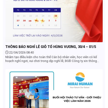
THÔNG BÁO NGHỈ LỄ GIỖ TỔ HÙNG VƯƠNG, 30/4 – 01/5
22/04/2026 08:40
Nhằm tạo điều kiện cho toàn thể Cán bộ nhân viên, học viên có kế
hoạch nghỉ ngơi, vui chơi trong dịp nghỉ lễ, BGĐ Công ty xin thông
báo đến Quý khách hàng, Quý đối tác, Toàn thể nhân viên lịch nghỉ lễ
của Công ty