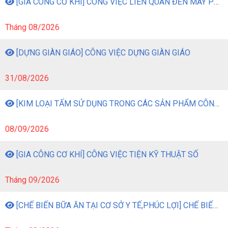
[GIA CÔNG CƠ KHÍ] CÔNG VIỆC LIÊN QUAN ĐẾN MÁY PHAY
Tháng 08/2026
[DỰNG GIÀN GIÁO] CÔNG VIỆC DỰNG GIÀN GIÁO
31/08/2026
[KIM LOẠI TẤM SỬ DỤNG TRONG CÁC SẢN PHẨM CÔNG NGHIỆP] CÔNG VIỆC GIA CÔNG KIM LOẠI TẤM BẰNG MÁY MÓC
08/09/2026
[GIA CÔNG CƠ KHÍ] CÔNG VIỆC TIỆN KỸ THUẬT SỐ
Tháng 09/2026
[CHẾ BIẾN BỮA ĂN TẠI CƠ SỞ Y TẾ,PHÚC LỢI] CHẾ BIẾN BỮA ĂN TẠI CƠ SỞ Y TẾ, PHÚC LỢI