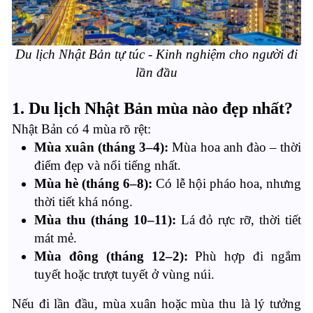
Du lịch Nhật Bản tự túc - Kinh nghiệm cho người đi
lần đầu
1. Du lịch Nhật Bản mùa nào đẹp nhất?
Nhật Bản có 4 mùa rõ rệt:
Mùa xuân (tháng 3–4):
Mùa hoa anh đào – thời
điểm đẹp và nổi tiếng nhất.
Mùa hè (tháng 6–8):
Có lễ hội pháo hoa, nhưng
thời tiết khá nóng.
Mùa thu (tháng 10–11):
Lá đỏ rực rỡ, thời tiết
mát mẻ.
Mùa đông (tháng 12–2):
Phù hợp đi ngắm
tuyết hoặc trượt tuyết ở vùng núi.
Nếu đi lần đầu, mùa xuân hoặc mùa thu là lý tưởng