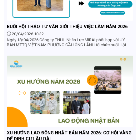
BUỔI HỘI THẢO TƯ VẤN GIỚI THIỆU VIỆC LÀM NĂM 2026
20/04/2026 10:32
Ngày 18/04/2026 Công ty TNHH Nhân Lực MIRAI phối hợp với UỶ
BAN MTTQ VIỆT NAM PHƯỜNG CẦU ÔNG LÃNH tổ chức buổi Hội
thảo tư vấn và giới thiệu việc làm cho người dân trên địa bàn phường
năm 2026
XU HƯỚNG LAO ĐỘNG NHẬT BẢN NĂM 2026: CƠ HỘI VÀNG
ĐỂ ĐỊNH CƯ LÂU DÀI