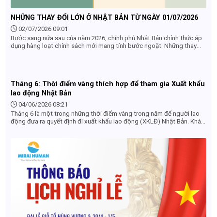
NHỮNG THAY ĐỔI LỚN Ở NHẬT BẢN TỪ NGÀY 01/07/2026
02/07/2026 09:01
Bước sang nửa sau của năm 2026, chính phủ Nhật Bản chính thức áp
dụng hàng loạt chính sách mới mang tính bước ngoặt. Những thay
đổi từ 01/07/2026 ở Nhật Bản không chỉ tác động mạnh mẽ đến
khách du lịch quốc tế mà còn ảnh hưởng trực tiếp đến cộng đồng
người lao động (TTS, Tokutei), du học sinh và các doanh nghiệp
nước ngoài tại đây. Dưới đây là 4 điểm mới quan trọng nhất bắt đầu
Tháng 6: Thời điểm vàng thích hợp để tham gia Xuất khẩu
có hiệu lực mà bạn không thể bỏ qua.
lao động Nhật Bản
04/06/2026 08:21
Tháng 6 là một trong những thời điểm vàng trong năm để người lao
động đưa ra quyết định đi xuất khẩu lao động (XKLĐ) Nhật Bản. Khác
với góc nhìn của khách du lịch (ngại mùa mưa), dưới góc độ tuyển
dụng và làm hồ sơ, tháng 6 sở hữu những lợi thế cực kỳ lớn về cả đơn
hàng, chi phí lẫn lộ trình thời gian. Dưới đây là những lý do vì sao bạn
nên chốt đơn hàng và làm hồ sơ XKLĐ Nhật Bản ngay trong tháng 6