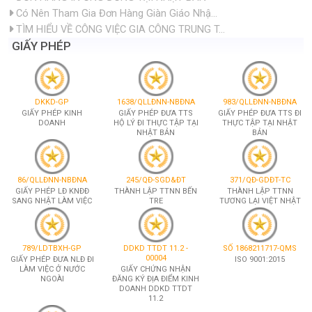
Có Nên Tham Gia Đơn Hàng Giàn Giáo Nhậ...
TÌM HIỂU VỀ CÔNG VIỆC GIA CÔNG TRUNG T...
GIẤY PHÉP
DKKD-GP
1638/QLLĐNN-NBĐNA
983/QLLĐNN-NBĐNA
GIẤY PHÉP KINH
GIẤY PHÉP ĐƯA TTS
GIẤY PHÉP ĐƯA TTS ĐI
DOANH
HỘ LÝ ĐI THỰC TẬP TẠI
THỰC TẬP TẠI NHẬT
NHẬT BẢN
BẢN
86/QLLĐNN-NBĐNA
245/QĐ-SGD&ĐT
371/QĐ-GDĐT-TC
GIẤY PHÉP LĐ KNĐĐ
THÀNH LẬP TTNN BẾN
THÀNH LẬP TTNN
SANG NHẬT LÀM VIỆC
TRE
TƯƠNG LẠI VIỆT NHẬT
789/LDTBXH-GP
DDKD TTDT 11.2 -
SỐ 1868211717-QMS
00004
GIẤY PHÉP ĐƯA NLĐ ĐI
ISO 9001:2015
LÀM VIỆC Ở NƯỚC
GIẤY CHỨNG NHẬN
NGOÀI
ĐĂNG KÝ ĐỊA ĐIỂM KINH
DOANH DDKD TTDT
11.2