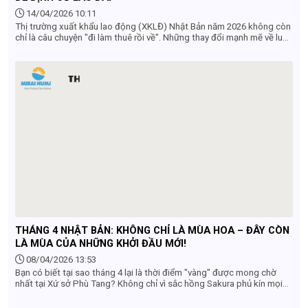
14/04/2026 10:11
Thị trường xuất khẩu lao động (XKLĐ) Nhật Bản năm 2026 không còn
chỉ là câu chuyện "đi làm thuê rồi về". Những thay đổi mạnh mẽ về luật
pháp và nhu cầu nhân lực đang mở ra lộ trình sự nghiệp bền vững hơn
cho lao động Việt Nam. Dưới đây là 5 xu hướng chủ đạo mà bạn
không thể bỏ qua.
THÁNG 4 NHẬT BẢN: KHÔNG CHỈ LÀ MÙA HOA – ĐÂY CÒN
LÀ MÙA CỦA NHỮNG KHỞI ĐẦU MỚI!
08/04/2026 13:53
Bạn có biết tại sao tháng 4 lại là thời điểm "vàng" được mong chờ
nhất tại Xứ sở Phù Tang? Không chỉ vì sắc hồng Sakura phủ kín mọi
nẻo đường, tháng 4 còn mang một ý nghĩa cực kỳ đặc biệt – Mùa của
sự bắt đầu.