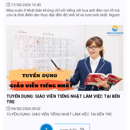
17/03/2026 13:40
Mùa xuân ở Nhật Bản không chỉ nổi tiếng với hoa anh đào rực rỡ mà
còn là thời điểm ẩm thực đạt đến độ tinh tế và tươi mới nhất. Người
Nhật đặc biệt coi trọng tính mùa vụ (shun) – tức là thưởng thức
nguyên liệu vào đúng thời điểm ngon nhất trong năm. Vì vậy, ẩm thực
mùa xuân mang đến trải nghiệm nhẹ nhàng, thanh khiết nhưng đầy
chiều sâu.
TUYỂN DỤNG: GIÁO VIÊN TIẾNG NHẬT LÀM VIỆC TẠI BẾN
TRE
09/03/2026 09:02
TUYỂN DỤNG: GIÁO VIÊN TIẾNG NHẬT LÀM VIỆC TẠI BẾN TRE