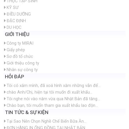
THỰC TẬP SINH
KỸ SƯ
ĐIỀU DƯỠNG
ĐẶC ĐỊNH
DU HỌC
GIỚI THIỆU
Công ty MIRAI
Giấy phép
Sơ đồ tổ chức
Giới thiệu công ty
Nhân sự công ty
HỎI ĐÁP
Tôi có xăm mình, đã xoá hình xăm những vẫn để...
chào Anh/Chị, hiện tại tôi muốn đi xuất khẩu...
Tôi nghe nói vào năm vừa qua Nhật Bản đã tăng...
Chào bạn, tôi muốn tham gia xuất khẩu lao độn...
TIN TỨC & SỰ KIỆN
Tại Sao Nên Chọn Nghề Chế Biến Bữa Ăn...
ĐƠN HÀNG IN ỐNG ĐỒNG TẠI NHẬT BẢN