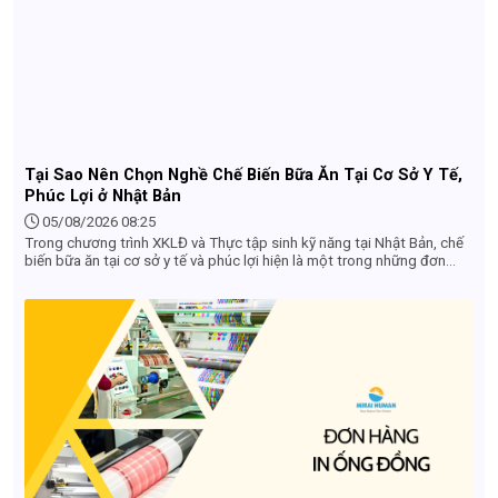
Tại Sao Nên Chọn Nghề Chế Biến Bữa Ăn Tại Cơ Sở Y Tế,
Phúc Lợi ở Nhật Bản
05/08/2026 08:25
Trong chương trình XKLĐ và Thực tập sinh kỹ năng tại Nhật Bản, chế
biến bữa ăn tại cơ sở y tế và phúc lợi hiện là một trong những đơn
hàng hot nhất đối với lao động nữ nhờ điều kiện làm việc nhẹ nhàng,
thu nhập ổn định và nhiều ưu thế vượt trội.