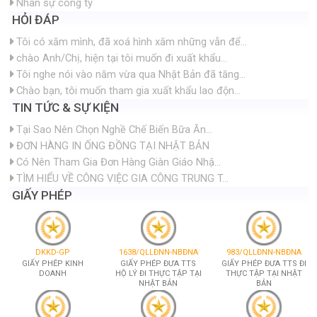
Nhân sự công ty
HỎI ĐÁP
Tôi có xăm mình, đã xoá hình xăm những vẫn để...
chào Anh/Chị, hiện tại tôi muốn đi xuất khẩu...
Tôi nghe nói vào năm vừa qua Nhật Bản đã tăng...
Chào bạn, tôi muốn tham gia xuất khẩu lao độn...
TIN TỨC & SỰ KIỆN
Tại Sao Nên Chọn Nghề Chế Biến Bữa Ăn...
ĐƠN HÀNG IN ỐNG ĐỒNG TẠI NHẬT BẢN
Có Nên Tham Gia Đơn Hàng Giàn Giáo Nhậ...
TÌM HIỂU VỀ CÔNG VIỆC GIA CÔNG TRUNG T...
GIẤY PHÉP
DKKD-GP
1638/QLLĐNN-NBĐNA
983/QLLĐNN-NBĐNA
GIẤY PHÉP KINH
GIẤY PHÉP ĐƯA TTS
GIẤY PHÉP ĐƯA TTS ĐI
DOANH
HỘ LÝ ĐI THỰC TẬP TẠI
THỰC TẬP TẠI NHẬT
NHẬT BẢN
BẢN