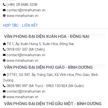
(+84) 28 6686 3208
contact@miraihuman.vn
www.miraihuman.vn
HỢP TÁC - LIÊN KẾT
VĂN PHÒNG ĐẠI DIỆN XUÂN HÒA - ĐỒNG NAI
Tổ 1, Ấp Xuân Hưng 5, Xuân Hòa, Đồng Nai
0918 057 507 (Mr.Chiến)
contact@miraihuman.vn
www.miraihuman.vn
VĂN PHÒNG ĐẠI DIỆN PHÚ GIÁO - BÌNH DƯƠNG
DT741, Số 397, Ấp Trảng Sắn, Xã Vĩnh Hòa, Phú Giáo, Bình
Dương
0828 985 997 (Mr.Trực) - 0963 150 824 (Mr.Quân)
contact@miraihuman.vn
www.miraihuman.vn
VĂN PHÒNG ĐẠI DIỆN THỦ DẦU MỘT - BÌNH DƯƠNG