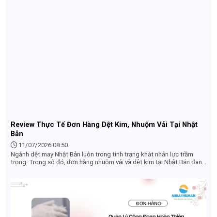
Review Thực Tế Đơn Hàng Dệt Kim, Nhuộm Vải Tại Nhật
Bản
11/07/2026 08:50
Ngành dệt may Nhật Bản luôn trong tình trạng khát nhân lực trầm
trọng. Trong số đó, đơn hàng nhuộm vải và dệt kim tại Nhật Bản đang
trở thành lựa chọn hàng đầu của nhiều lao động Việt Nam nhờ mức
thu nhập ổn định, việc làm thêm nhiều và điều kiện tuyển dụng không
quá khắt khe. Nếu bạn đang tìm hiểu về công việc này để đi xuất khẩu
lao động Nhật Bản, bài viết dưới đây sẽ cung cấp cho bạn cái nhìn
thực tế và chi tiết nhất.