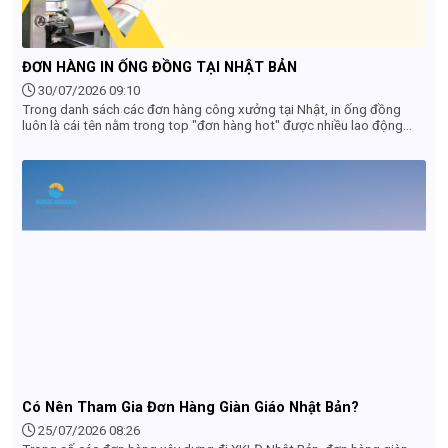
ĐƠN HÀNG IN ỐNG ĐỒNG TẠI NHẬT BẢN
30/07/2026 09:10
Trong danh sách các đơn hàng công xưởng tại Nhật, in ống đồng
luôn là cái tên nằm trong top "đơn hàng hot" được nhiều lao động
săn đón. Tuy nhiên, không ít bạn vẫn còn thắc mắc: Công việc này có
độc hại không? Có vất vả không và mức lương thực nhận là bao
nhiêu? Bài viết dưới đây sẽ giải đáp chi tiết tất cả góc khuất và thực
tế công việc in ống đồng tại Nhật Bản giúp bạn đưa ra quyết định
đúng đắn nhất.
Có Nên Tham Gia Đơn Hàng Giàn Giáo Nhật Bản?
25/07/2026 08:26