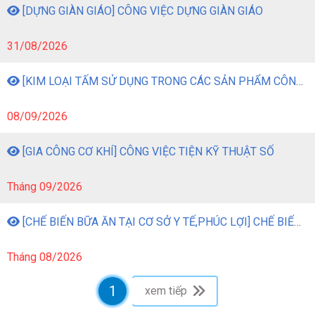
[DỰNG GIÀN GIÁO] CÔNG VIỆC DỰNG GIÀN GIÁO
31/08/2026
[KIM LOẠI TẤM SỬ DỤNG TRONG CÁC SẢN PHẨM CÔNG NGHIỆP] CÔNG VIỆC GIA CÔNG KIM LOẠI TẤM BẰNG MÁY MÓC
08/09/2026
[GIA CÔNG CƠ KHÍ] CÔNG VIỆC TIỆN KỸ THUẬT SỐ
Tháng 09/2026
[CHẾ BIẾN BỮA ĂN TẠI CƠ SỞ Y TẾ,PHÚC LỢI] CHẾ BIẾN BỮA ĂN TẠI CƠ SỞ Y TẾ, PHÚC LỢI
Tháng 08/2026
1
xem tiếp