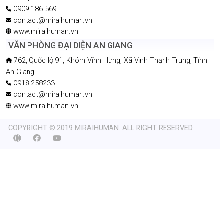
0909 186 569
contact@miraihuman.vn
www.miraihuman.vn
VĂN PHÒNG ĐẠI DIỆN AN GIANG
762, Quốc lộ 91, Khóm Vĩnh Hưng, Xã Vĩnh Thạnh Trung, Tỉnh
An Giang
0918 258233
contact@miraihuman.vn
www.miraihuman.vn
COPYRIGHT © 2019 MIRAIHUMAN. ALL RIGHT RESERVED.