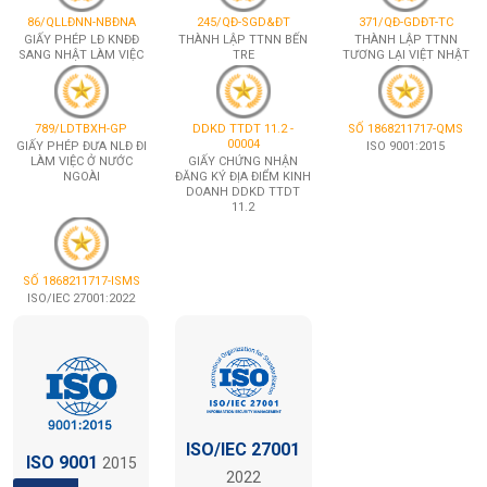
86/QLLĐNN-NBĐNA
245/QĐ-SGD&ĐT
371/QĐ-GDĐT-TC
GIẤY PHÉP LĐ KNĐĐ
THÀNH LẬP TTNN BẾN
THÀNH LẬP TTNN
SANG NHẬT LÀM VIỆC
TRE
TƯƠNG LẠI VIỆT NHẬT
789/LDTBXH-GP
DDKD TTDT 11.2 -
SỐ 1868211717-QMS
00004
GIẤY PHÉP ĐƯA NLĐ ĐI
ISO 9001:2015
LÀM VIỆC Ở NƯỚC
GIẤY CHỨNG NHẬN
NGOÀI
ĐĂNG KÝ ĐỊA ĐIỂM KINH
DOANH DDKD TTDT
11.2
SỐ 1868211717-ISMS
ISO/IEC 27001:2022
ISO/IEC 27001
ISO 9001
2015
2022