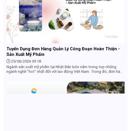
Tuyển Dụng Đơn Hàng Quản Lý Công Đoạn Hoàn Thiện -
Sản Xuất Mỹ Phẩm
29/06/2026 09:18
Ngành sản xuất mỹ phẩm tại Nhật Bản luôn nằm trong top những
ngành nghề "hot" nhất đối với lao động Việt Nam. Trong đó, đơn hàng
Quản lý công đoạn hoàn thiện nổi lên như một điểm sáng nhờ môi
trường làm việc sạch sẽ, công việc không quá nặng nhọc và cơ hội
thăng tiến tốt. Nếu bạn đang tìm kiếm một công việc ổn định tại Nhật
với mức lương hấp dẫn, hãy cùng tìm hiểu chi tiết về đơn hàng này
qua bài viết dưới đây.