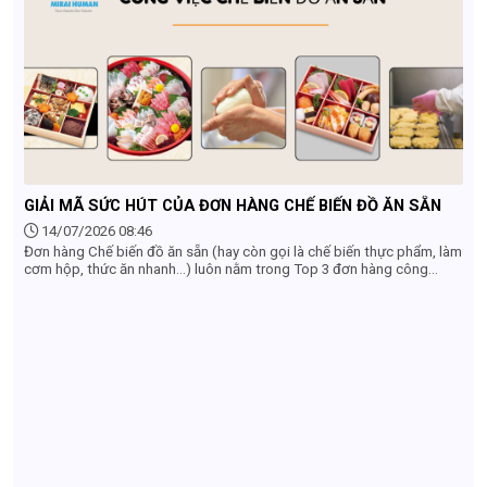
thực tế ra sao? Hãy cùng tìm hiểu chi tiết từ A-Z ngay trong bài viết
này.
GIẢI MÃ SỨC HÚT CỦA ĐƠN HÀNG CHẾ BIẾN ĐỒ ĂN SẴN
14/07/2026 08:46
Đơn hàng Chế biến đồ ăn sẵn (hay còn gọi là chế biến thực phẩm, làm
cơm hộp, thức ăn nhanh...) luôn nằm trong Top 3 đơn hàng công
xưởng được săn đón nhất khi đi XKLĐ Nhật Bản. Nếu bạn đang băn
khoăn có nên lựa chọn đơn hàng này hay không, dưới đây là những lý
do cốt lõi giải mã sức hút của ngành chế biến đồ ăn sẵn tại Nhật