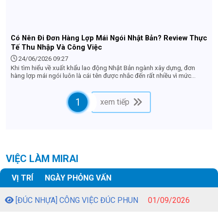
Có Nên Đi Đơn Hàng Lợp Mái Ngói Nhật Bản? Review Thực
Tế Thu Nhập Và Công Việc
24/06/2026 09:27
Khi tìm hiểu về xuất khẩu lao động Nhật Bản ngành xây dựng, đơn
hàng lợp mái ngói luôn là cái tên được nhắc đến rất nhiều vì mức
lương hấp dẫn. Tuy nhiên, nhiều lao động vẫn còn e ngại: "Làm việc
trên cao có nguy hiểm không?", "Công việc có vất vả lắm không?" hay
"Thu nhập thực tế nhận về là bao nhiêu?". Bài viết này sẽ review chi
1
xem tiếp
tiết và khách quan nhất về đơn hàng lợp mái ngói ở Nhật Bản để giúp
bạn có cái nhìn chuẩn xác trước khi quyết định nộp hồ sơ.
VIỆC LÀM MIRAI
VỊ TRÍ
NGÀY PHỎNG VẤN
[ĐÚC NHỰA] CÔNG VIỆC ĐÚC PHUN
01/09/2026