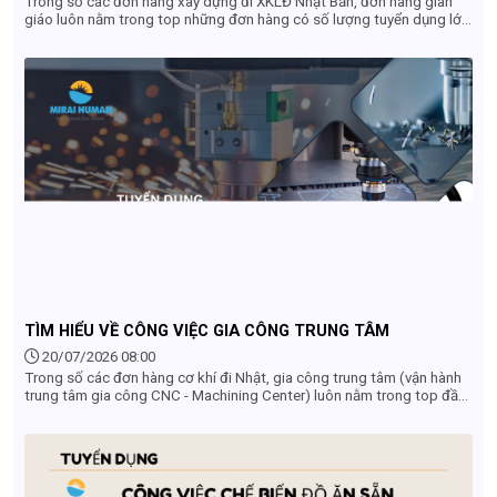
Trong số các đơn hàng xây dựng đi XKLĐ Nhật Bản, đơn hàng giàn
giáo luôn nằm trong top những đơn hàng có số lượng tuyển dụng lớn
nhất và chi phí đi thấp nhất. Tuy nhiên, nhiều lao động vẫn còn e ngại
vì đóng mác "việc nặng lương thấp". Liệu thực tế có phải như vậy? Có
nên đi đơn hàng giàn giáo Nhật Bản không? Hãy cùng tìm hiểu chi tiết
từ mức lương, chế độ đãi ngộ đến điều kiện thực tế qua bài viết dưới
đây.
TÌM HIỂU VỀ CÔNG VIỆC GIA CÔNG TRUNG TÂM
20/07/2026 08:00
Trong số các đơn hàng cơ khí đi Nhật, gia công trung tâm (vận hành
trung tâm gia công CNC - Machining Center) luôn nằm trong top đầu
những ngành nghề "khát" nhân lực nhất. Đây được mệnh danh là đơn
hàng "vàng" dành cho lao động Việt Nam nhờ mức thu nhập hấp dẫn,
môi trường làm việc sạch sẽ, không tốn sức lực và cơ hội phát triển
nghề nghiệp vượt trội sau khi về nước. Vậy công việc gia công trung
tâm ở Nhật Bản cụ thể là làm gì? Điều kiện tuyển dụng và mức lương