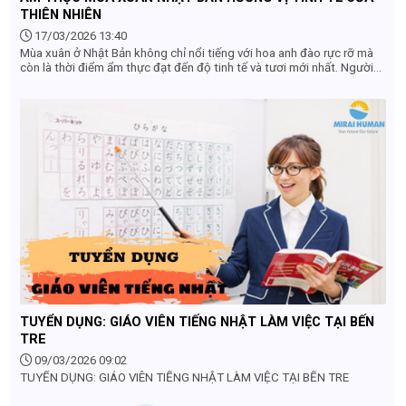
THIÊN NHIÊN
17/03/2026 13:40
Mùa xuân ở Nhật Bản không chỉ nổi tiếng với hoa anh đào rực rỡ mà
còn là thời điểm ẩm thực đạt đến độ tinh tế và tươi mới nhất. Người
Nhật đặc biệt coi trọng tính mùa vụ (shun) – tức là thưởng thức
nguyên liệu vào đúng thời điểm ngon nhất trong năm. Vì vậy, ẩm thực
mùa xuân mang đến trải nghiệm nhẹ nhàng, thanh khiết nhưng đầy
chiều sâu.
TUYỂN DỤNG: GIÁO VIÊN TIẾNG NHẬT LÀM VIỆC TẠI BẾN
TRE
09/03/2026 09:02
TUYỂN DỤNG: GIÁO VIÊN TIẾNG NHẬT LÀM VIỆC TẠI BẾN TRE