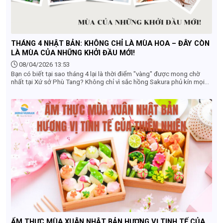
THÁNG 4 NHẬT BẢN: KHÔNG CHỈ LÀ MÙA HOA – ĐÂY CÒN
LÀ MÙA CỦA NHỮNG KHỞI ĐẦU MỚI!
08/04/2026 13:53
Bạn có biết tại sao tháng 4 lại là thời điểm "vàng" được mong chờ
nhất tại Xứ sở Phù Tang? Không chỉ vì sắc hồng Sakura phủ kín mọi
nẻo đường, tháng 4 còn mang một ý nghĩa cực kỳ đặc biệt – Mùa của
sự bắt đầu.
ẨM THỰC MÙA XUÂN NHẬT BẢN HƯƠNG VỊ TINH TẾ CỦA