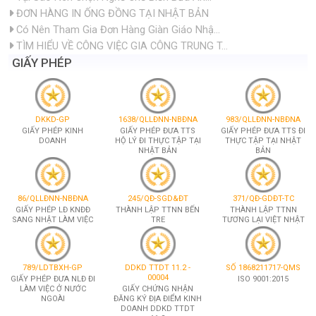
ĐƠN HÀNG IN ỐNG ĐỒNG TẠI NHẬT BẢN
Có Nên Tham Gia Đơn Hàng Giàn Giáo Nhậ...
TÌM HIỂU VỀ CÔNG VIỆC GIA CÔNG TRUNG T...
GIẤY PHÉP
DKKD-GP
1638/QLLĐNN-NBĐNA
983/QLLĐNN-NBĐNA
GIẤY PHÉP KINH
GIẤY PHÉP ĐƯA TTS
GIẤY PHÉP ĐƯA TTS ĐI
DOANH
HỘ LÝ ĐI THỰC TẬP TẠI
THỰC TẬP TẠI NHẬT
NHẬT BẢN
BẢN
86/QLLĐNN-NBĐNA
245/QĐ-SGD&ĐT
371/QĐ-GDĐT-TC
GIẤY PHÉP LĐ KNĐĐ
THÀNH LẬP TTNN BẾN
THÀNH LẬP TTNN
SANG NHẬT LÀM VIỆC
TRE
TƯƠNG LẠI VIỆT NHẬT
789/LDTBXH-GP
DDKD TTDT 11.2 -
SỐ 1868211717-QMS
00004
GIẤY PHÉP ĐƯA NLĐ ĐI
ISO 9001:2015
LÀM VIỆC Ở NƯỚC
GIẤY CHỨNG NHẬN
NGOÀI
ĐĂNG KÝ ĐỊA ĐIỂM KINH
DOANH DDKD TTDT