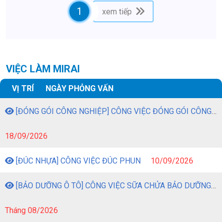
1
xem tiếp
VIỆC LÀM MIRAI
VỊ TRÍ
NGÀY PHỎNG VẤN
[ĐÓNG GÓI CÔNG NGHIỆP] CÔNG VIỆC ĐÓNG GÓI CÔNG NGHIỆP
18/09/2026
[ĐÚC NHỰA] CÔNG VIỆC ĐÚC PHUN
10/09/2026
[BẢO DƯỠNG Ô TÔ] CÔNG VIỆC SỮA CHỬA BẢO DƯỠNG Ô TÔ
Tháng 08/2026