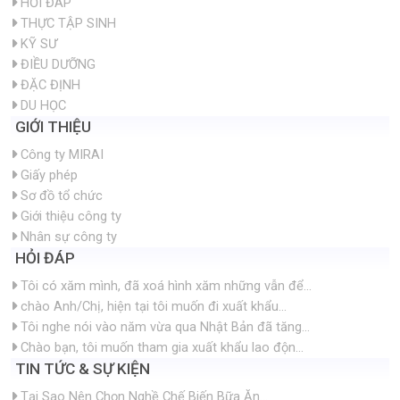
HỎI ĐÁP
THỰC TẬP SINH
KỸ SƯ
ĐIỀU DƯỠNG
ĐẶC ĐỊNH
DU HỌC
GIỚI THIỆU
Công ty MIRAI
Giấy phép
Sơ đồ tổ chức
Giới thiệu công ty
Nhân sự công ty
HỎI ĐÁP
Tôi có xăm mình, đã xoá hình xăm những vẫn để...
chào Anh/Chị, hiện tại tôi muốn đi xuất khẩu...
Tôi nghe nói vào năm vừa qua Nhật Bản đã tăng...
Chào bạn, tôi muốn tham gia xuất khẩu lao độn...
TIN TỨC & SỰ KIỆN
Tại Sao Nên Chọn Nghề Chế Biến Bữa Ăn...