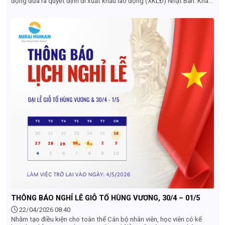
động đưa ra quyết định đi xuất khẩu lao động (XKLĐ) Nhật Bản. Khác
với góc nhìn của khách du lịch (ngại mùa mưa), dưới góc độ tuyển
dụng và làm hồ sơ, tháng 6 sở hữu những lợi thế cực kỳ lớn về cả đơn
hàng, chi phí lẫn lộ trình thời gian. Dưới đây là những lý do vì sao bạn
nên chốt đơn hàng và làm hồ sơ XKLĐ Nhật Bản ngay trong tháng 6
THÔNG BÁO NGHỈ LỄ GIỖ TỔ HÙNG VƯƠNG, 30/4 – 01/5
22/04/2026 08:40
Nhằm tạo điều kiện cho toàn thể Cán bộ nhân viên, học viên có kế