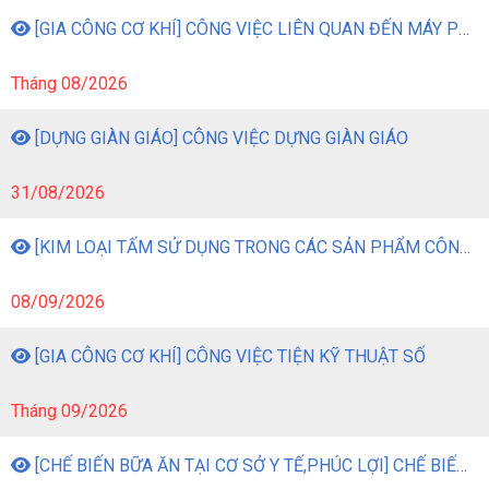
[GIA CÔNG CƠ KHÍ] CÔNG VIỆC LIÊN QUAN ĐẾN MÁY PHAY
Tháng 08/2026
[DỰNG GIÀN GIÁO] CÔNG VIỆC DỰNG GIÀN GIÁO
31/08/2026
[KIM LOẠI TẤM SỬ DỤNG TRONG CÁC SẢN PHẨM CÔNG NGHIỆP] CÔNG VIỆC GIA CÔNG KIM LOẠI TẤM BẰNG MÁY MÓC
08/09/2026
[GIA CÔNG CƠ KHÍ] CÔNG VIỆC TIỆN KỸ THUẬT SỐ
Tháng 09/2026
[CHẾ BIẾN BỮA ĂN TẠI CƠ SỞ Y TẾ,PHÚC LỢI] CHẾ BIẾN BỮA ĂN TẠI CƠ SỞ Y TẾ, PHÚC LỢI