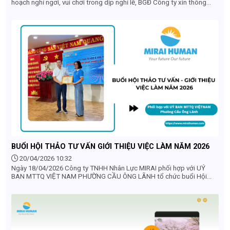
hoạch nghỉ ngơi, vui chơi trong dịp nghỉ lễ, BGĐ Công ty xin thông
báo đến Quý khách hàng, Quý đối tác, Toàn thể nhân viên lịch nghỉ lễ
của Công ty
BUỔI HỘI THẢO TƯ VẤN GIỚI THIỆU VIỆC LÀM NĂM 2026
20/04/2026 10:32
Ngày 18/04/2026 Công ty TNHH Nhân Lực MIRAI phối hợp với UỶ
BAN MTTQ VIỆT NAM PHƯỜNG CẦU ÔNG LÃNH tổ chức buổi Hội
thảo tư vấn và giới thiệu việc làm cho người dân trên địa bàn phường
năm 2026