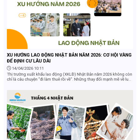
XU HƯỚNG LAO ĐỘNG NHẬT BẢN NĂM 2026: CƠ HỘI VÀNG
ĐỂ ĐỊNH CƯ LÂU DÀI
14/04/2026 10:11
Thị trường xuất khẩu lao động (XKLĐ) Nhật Bản năm 2026 không còn
chỉ là câu chuyện "đi làm thuê rồi về". Những thay đổi mạnh mẽ về luật
pháp và nhu cầu nhân lực đang mở ra lộ trình sự nghiệp bền vững hơn
cho lao động Việt Nam. Dưới đây là 5 xu hướng chủ đạo mà bạn
không thể bỏ qua.