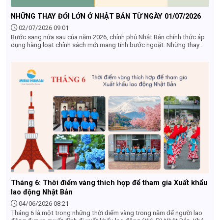
NHỮNG THAY ĐỔI LỚN Ở NHẬT BẢN TỪ NGÀY 01/07/2026
02/07/2026 09:01
Bước sang nửa sau của năm 2026, chính phủ Nhật Bản chính thức áp
dụng hàng loạt chính sách mới mang tính bước ngoặt. Những thay
đổi từ 01/07/2026 ở Nhật Bản không chỉ tác động mạnh mẽ đến
khách du lịch quốc tế mà còn ảnh hưởng trực tiếp đến cộng đồng
người lao động (TTS, Tokutei), du học sinh và các doanh nghiệp
nước ngoài tại đây. Dưới đây là 4 điểm mới quan trọng nhất bắt đầu
có hiệu lực mà bạn không thể bỏ qua.
Tháng 6: Thời điểm vàng thích hợp để tham gia Xuất khẩu
lao động Nhật Bản
04/06/2026 08:21
Tháng 6 là một trong những thời điểm vàng trong năm để người lao